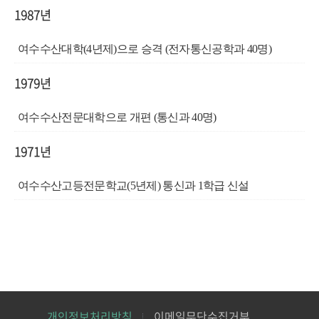
1987년
여수수산대학
(4
년제
)
으로 승격
(
전자통신공학과
40
명
)
1979년
여수수산전문대학으로 개편
(
통신과
40
명
)
1971년
여수수산고등전문학교
(5
년제
)
통신과
1
학급 신설
개인정보처리방침
이메일무단수집거부